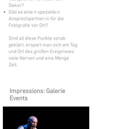
Dekor?
Gibt es eine:n spezielle:n
Ansprechpartner:in für die
Fotografie vor Ort?
Sind all diese Punkte vorab
geklärt, erspart man sich am Tag
und Ort des großen Ereignisses
viele Nerven und eine Menge
Zeit.
Impressions: Galerie
Events